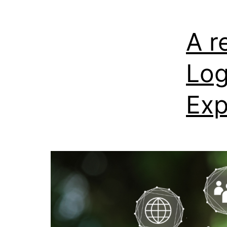
A r
Log
Exp