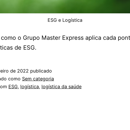
ESG e Logística
 como o Grupo Master Express aplica cada pon
ticas de ESG.
reiro de 2022
publicado
zado como
Sem categoria
com
ESG
,
logística
,
logística da saúde