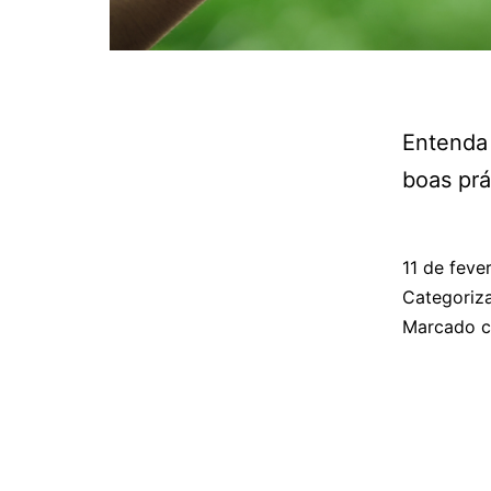
Entenda
boas prá
11 de feve
Categori
Marcado 