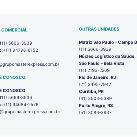
OUTRAS UNIDADES
 COMERCIAL
Matriz São Paulo – Campo B
(11) 5666-3939
(11) 5666-3939
p:
(11) 94798-8152
Núcleo Logístico da Saúde
São Paulo – Bela Vista
@grupomasterexpress.com.br
(11) 2193-2209
E CONOSCO
Rio de Janeiro, RJ
(21) 3495-7942
E CONOSCO
Curitiba, PR
(11) 5666-3939
(41) 3503-5389
p:
(11) 94084-2576
Porto Alegre, RS
@grupomasterexpress.com.br
(51) 3086-3937